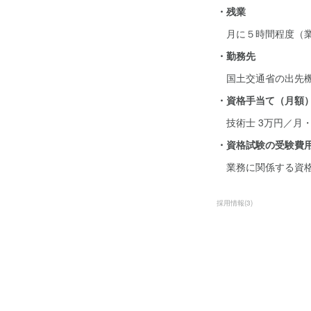
・残業
月に５時間程度（業
・勤務先
国土交通省の出先機
・資格手当て（月額
技術士 3万円／月・
・資格試験の受験費
業務に関係する資格
採用情報
(
3
)