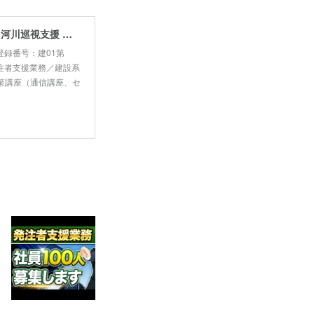
新建設コンサルタント株式会社｜発注者支援業務 国土交通省 工事監督支援 河川巡視支援 積算技術 正社員募集
登録番号：建01第
注者支援業務／建設系
策講座（通信講座、セ