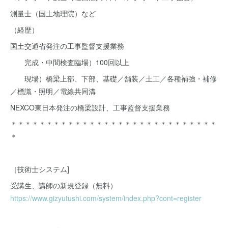
測量士（国土地理院）など
（経歴）
国土交通省発注の工事監督支援業務
完成・中間検査臨場）100回以上
現場）橋梁上部、下部、基礎／舗装／土工／各種補強・補修
／標識・照明／電線共同溝
NEXCO東日本発注の橋梁設計、工事監督支援業務
＊＊＊＊＊＊＊＊＊＊＊＊＊＊＊＊＊＊＊＊＊＊＊＊＊＊＊＊＊
＊
［技術士システム]
受講生、講師の新規登録（無料）
https://www.gizyutushi.com/system/index.php?cont=register