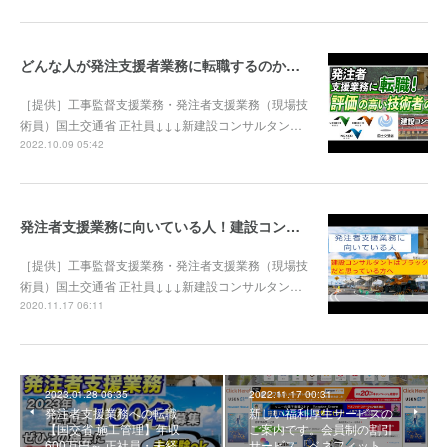
どんな人が発注支援者業務に転職するのか！ 評価の高い技術者の特徴は？ 新建設コンサルタント株式会社 国土交通省 NEXCO
［提供］工事監督支援業務・発注者支援業務（現場技
術員）国土交通省 正社員↓↓↓新建設コンサルタン…
2022.10.09 05:42
発注者支援業務に向いている人！建設コンサルタントはブラックな仕事？ 国土交通省 工事監督支援業務 積算技術業務 河川巡視支援業務 道路許認可審査・適正化指導業務 新建設コンサルタント
［提供］工事監督支援業務・発注者支援業務（現場技
術員）国土交通省 正社員↓↓↓新建設コンサルタン…
2020.11.17 06:11
2023.01.28 06:35
2022.11.17 00:31
発注者支援業務への転職
新しい福利厚生サービスの
【国交省 施工管理】年収
ご案内です。会員制の割引
600万円～ 正社員・未経…
サービス「ベネフィット…