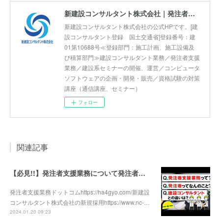
新建設コンサルタント株式会社｜発注者支援業務 国土交通省 工事監督支援 河川巡視支援 積算技術 正社員募集
新建設コンサルタント株式会社の公式HPです。[建
設コンサルタント登録 国土交通省]登録番号：建
01第10688号≪登録部門：施工計画、施工設備及
び積算部門≫建設コンサルタント業務／発注者支援
業務／建設系セミナーの開催、運営／コンピュータ
ソフトウェアの企画・開発・販売／資格試験の対策
講座（通信講座、セミナー）
フォロー
関連記事
【必見!!】発注者支援業務について発注者支援業務"経験者"であり建設コンサルタント会社の"社長"が徹底解説！！
発注者支援業務ドットコムhttps://ha4gyo.com/新建設
コンサルタント株式会社の新規採用https://www.nc-…
2024.01.20 09:23