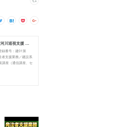
新建設コンサルタント株式会社｜発注者支援業務 国土交通省 工事監督支援 河川巡視支援 積算技術 正社員募集
登録番号：建01第
注者支援業務／建設系
策講座（通信講座、セ