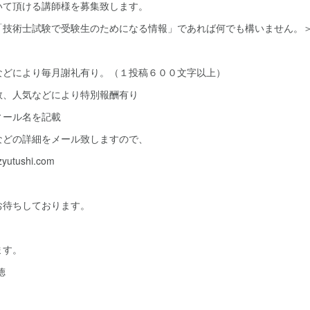
いて頂ける講師様を募集致します。
「技術士試験で受験生のためになる情報」であれば何でも構いません。
などにより毎月謝礼有り。（１投稿６００文字以上）
数、人気などにより特別報酬有り
ィール名を記載
などの詳細をメール致しますので、
utushi.com
。
お待ちしております。
ます。
徳