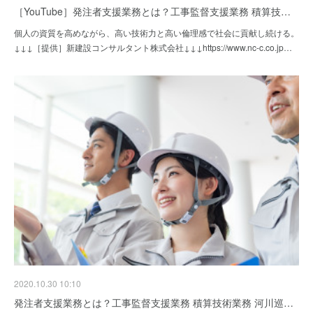
［YouTube］発注者支援業務とは？工事監督支援業務 積算技…
個人の資質を高めながら、高い技術力と高い倫理感で社会に貢献し続ける。
↓↓↓［提供］新建設コンサルタント株式会社↓↓↓https://www.nc-c.co.jp…
2020.10.30 10:10
発注者支援業務とは？工事監督支援業務 積算技術業務 河川巡…