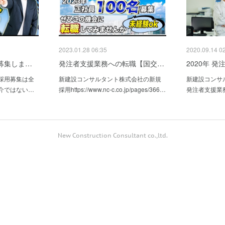
2023.01.28 06:35
2020.09.14 0
名募集しま…
発注者支援業務への転職【国交…
2020年 
採用募集は全
新建設コンサルタント株式会社の新規
新建設コンサ
介ではない…
採用https://www.nc-c.co.jp/pages/366…
発注者支援業
New Construction Consultant co.,ltd.